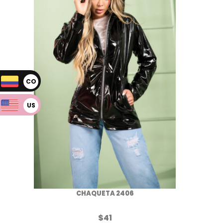
CO
P
US
D
CHAQUETA 2406
$
41