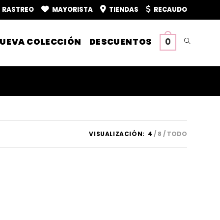
RASTREO
MAYORISTA
TIENDAS
RECAUDO
UEVA COLECCIÓN
DESCUENTOS
0
Alternar
búsqueda
de
VISUALIZACIÓN:
4
8
TODO
la
web