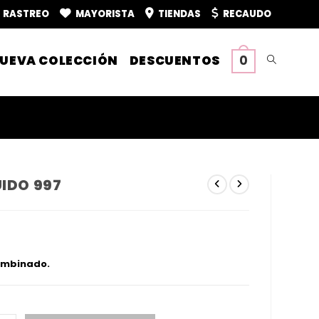
RASTREO
MAYORISTA
TIENDAS
RECAUDO
UEVA COLECCIÓN
DESCUENTOS
0
Alternar
búsqueda
de
UIDO 997
la
recio
l
ctual
:
ombinado.
1
web