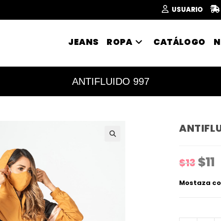
USUARIO
JEANS
ROPA
CATÁLOGO
N
ANTIFLUIDO 997
ANTIFL
🔍
$
11
El
El
$
13
precio
p
origina
a
era:
es
Mostaza c
$13
$1