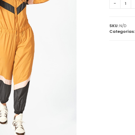
Antifluido
-
997
cantidad
SKU:
N/D
Categorías