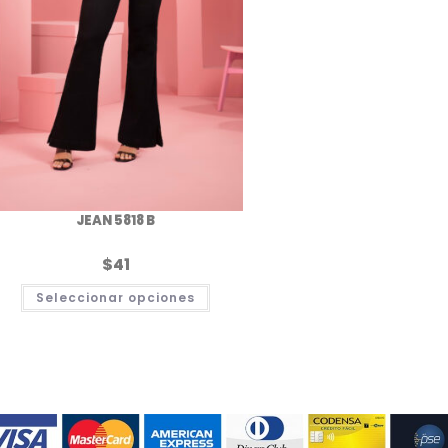
JEAN 5818 B
$
41
Este
Seleccionar opciones
producto
tiene
múltiples
.
variantes.
Las
opciones
se
pueden
elegir
en
la