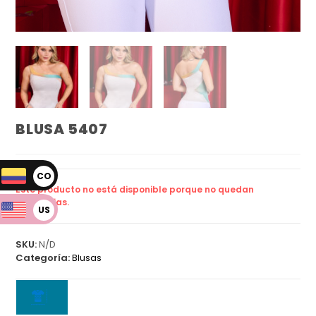
BLUSA 5407
CO
Este producto no está disponible porque no quedan
P
existencias.
US
D
SKU:
N/D
Categoría:
Blusas