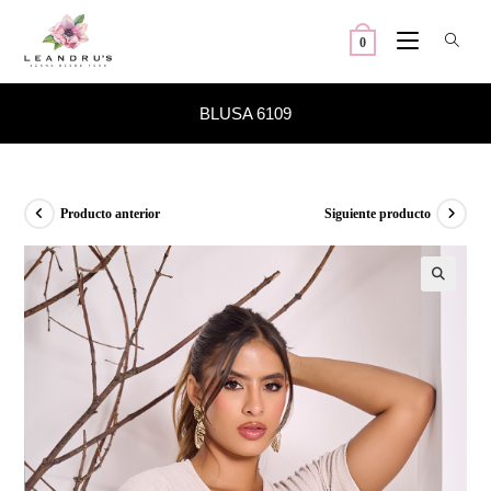
Ir
al
0
contenido
BLUSA 6109
Producto anterior
Siguiente producto
🔍