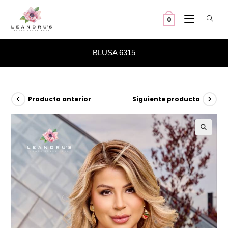
Ir
al
0
contenido
BLUSA 6315
Producto anterior
Siguiente producto
🔍