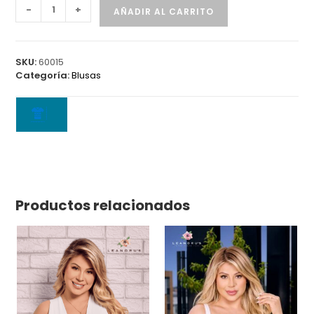
Blusa
-
+
AÑADIR AL CARRITO
6315
cantidad
SKU:
60015
Categoría:
Blusas
Productos relacionados