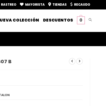
RASTREO
MAYORISTA
TIENDAS
RECAUDO
UEVA COLECCIÓN
DESCUENTOS
0
Alternar
búsqueda
de
607 B
la
web
NTALON