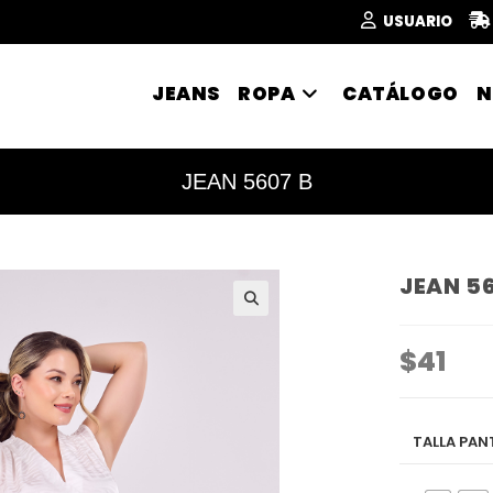
USUARIO
JEANS
ROPA
CATÁLOGO
N
JEAN 5607 B
JEAN 5
🔍
$
41
TALLA PA