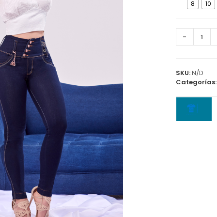
8
10
Jean
-
5607
B
cantidad
SKU:
N/D
Categorías