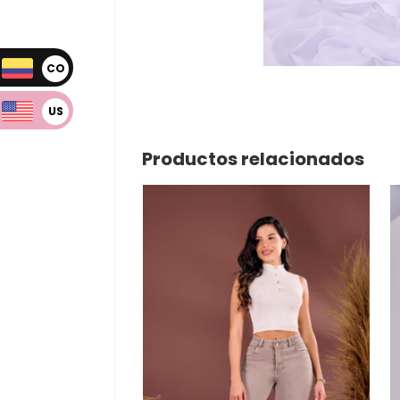
CO
P
US
D
Productos relacionados