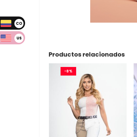
CO
P
US
D
Productos relacionados
-8%