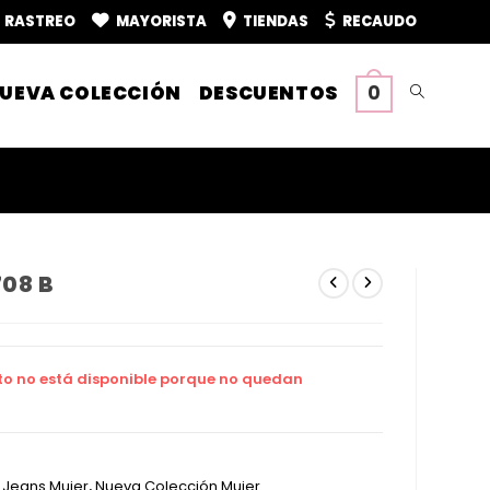
RASTREO
MAYORISTA
TIENDAS
RECAUDO
UEVA COLECCIÓN
DESCUENTOS
0
Alternar
búsqueda
de
708 B
la
to no está disponible porque no quedan
web
:
Jeans Mujer
,
Nueva Colección Mujer