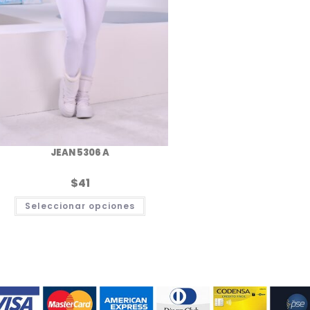
JEAN 5306 A
$
41
Este
Seleccionar opciones
producto
tiene
múltiples
.
variantes.
Las
opciones
se
pueden
elegir
en
la