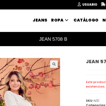
USUARIO
JEANS
ROPA
CATÁLOGO
N
JEAN 5708 B
JEAN 5
🔍
Este produc
existencias.
SKU:
N/D
Categorías