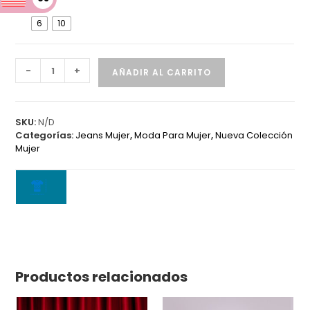
D
6
10
Jean
-
+
AÑADIR AL CARRITO
5807
B
cantidad
SKU:
N/D
Categorías:
Jeans Mujer
,
Moda Para Mujer
,
Nueva Colección
Mujer
Productos relacionados