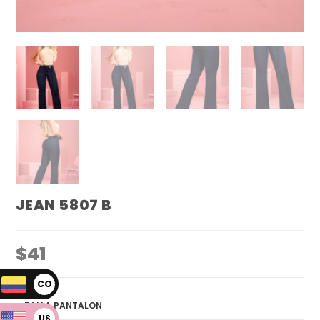
JEAN 5807 B
$
41
CO
P
TALLA PANTALON
US