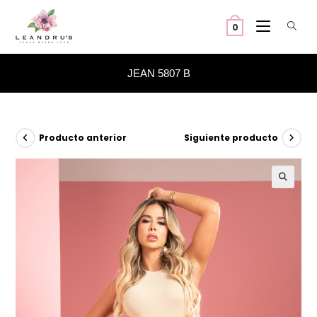
Ir
al
0
contenido
JEAN 5807 B
Producto anterior
Siguiente producto
🔍