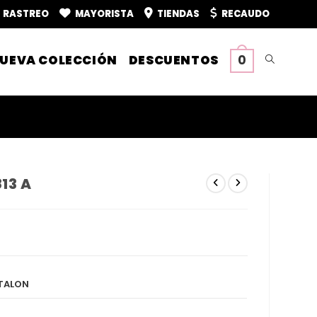
RASTREO
MAYORISTA
TIENDAS
RECAUDO
UEVA COLECCIÓN
DESCUENTOS
0
Alternar
búsqueda
de
13 A
la
web
NTALON