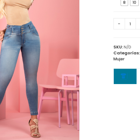
8
10
Jean
-
5813
A
cantidad
SKU:
N/D
Categorías
Mujer