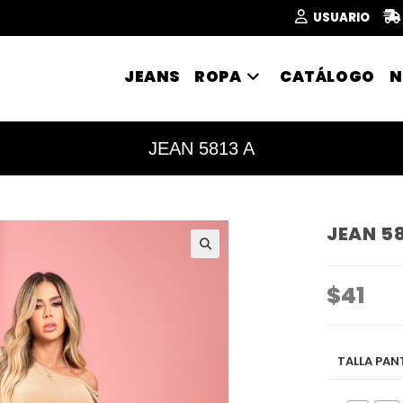
USUARIO
JEANS
ROPA
CATÁLOGO
N
JEAN 5813 A
JEAN 58
🔍
$
41
TALLA PA