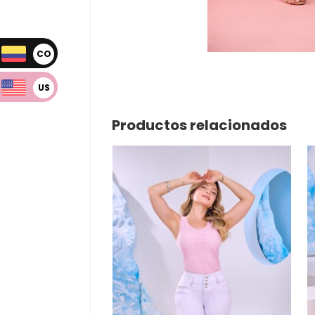
CO
P
US
D
Productos relacionados