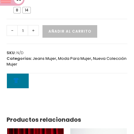
D
8
14
Jean
-
+
AÑADIR AL CARRITO
5813
B
cantidad
SKU:
N/D
Categorías:
Jeans Mujer
,
Moda Para Mujer
,
Nueva Colección
Mujer
Productos relacionados