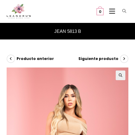
Ir
al
0
contenido
JEAN 5813 B
Producto anterior
Siguiente producto
🔍