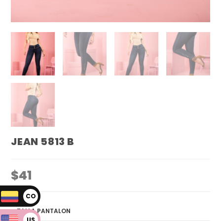
JEAN 5813 B
$
41
CO
P
TALLA PANTALON
US