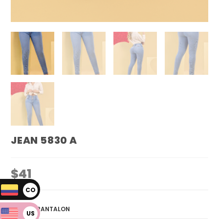
JEAN 5830 A
$
41
CO
P
TALLA PANTALON
US