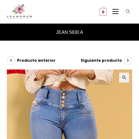
Ir
al
0
contenido
JEAN 5830 A
Producto anterior
Siguiente producto
🔍