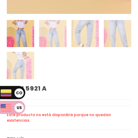
JEAN 5921 A
CO
P
US
Este producto no está disponible porque no quedan
D
existencias.