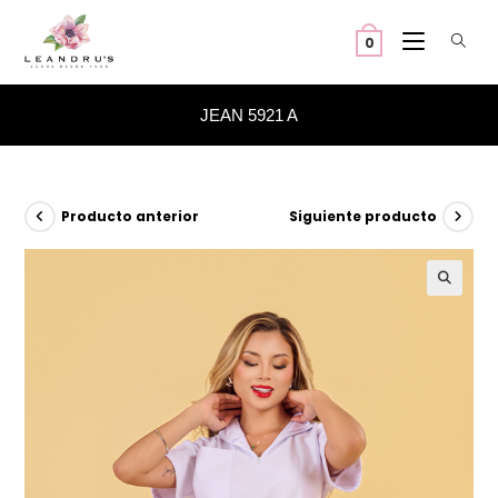
Ir
al
0
contenido
JEAN 5921 A
Producto anterior
Siguiente producto
🔍