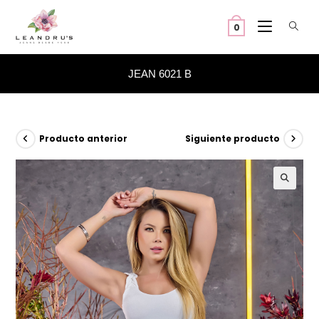
Ir
al
0
contenido
JEAN 6021 B
Producto anterior
Siguiente producto
🔍