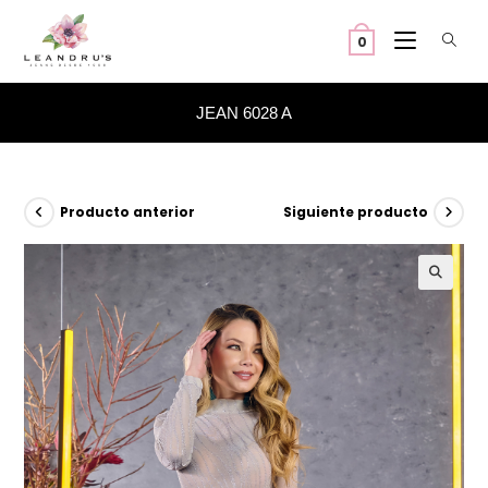
Ir
al
0
contenido
JEAN 6028 A
Producto anterior
Siguiente producto
🔍