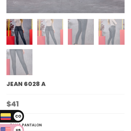
JEAN 6028 A
$
41
CO
P
TALLA PANTALON
US