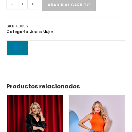
Jean
-
+
AÑADIR AL CARRITO
6302
B
cantidad
SKU:
60056
Categoría:
Jeans Mujer
Productos relacionados