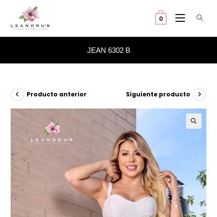
Ir
al
0
contenido
JEAN 6302 B
Producto anterior
Siguiente producto
🔍