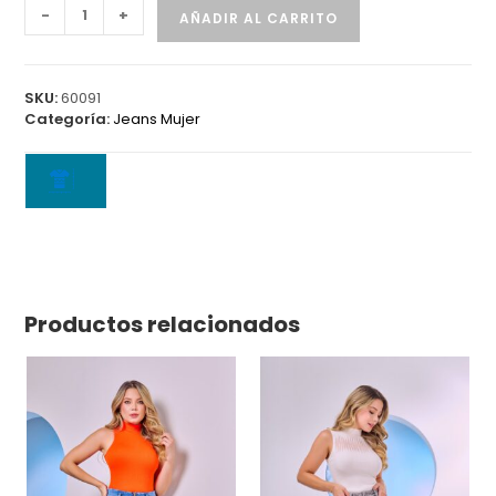
Jean
-
+
AÑADIR AL CARRITO
6312
A
cantidad
SKU:
60091
Categoría:
Jeans Mujer
Productos relacionados