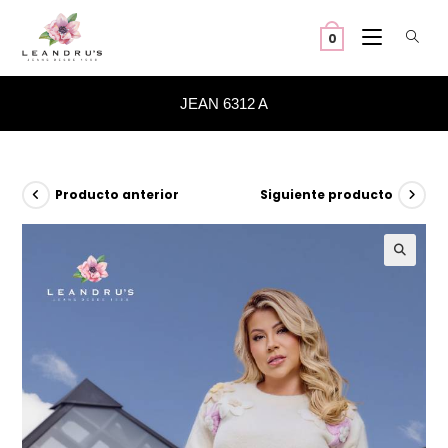
Ir
al
0
contenido
JEAN 6312 A
Producto anterior
Siguiente producto
🔍