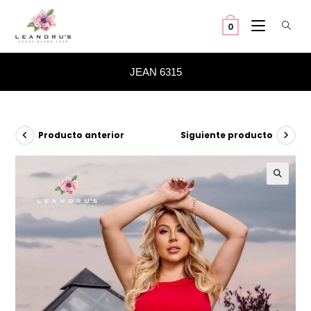
Ir
al
0
contenido
JEAN 6315
Producto anterior
Siguiente producto
🔍