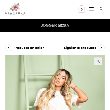
Ir
al
0
contenido
JOGGER 5829 A
Producto anterior
Siguiente producto
🔍