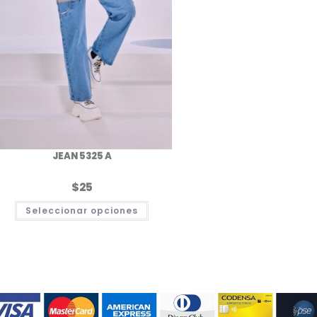
JEAN 5325 A
$
25
Este
Seleccionar opciones
producto
tiene
múltiples
.
variantes.
Las
opciones
se
pueden
elegir
en
la