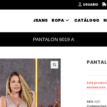
USUARIO
JEANS
ROPA
CATÁLOGO
N
PANTALON 6019 A
PANTAL
🔍
Este produc
existencias.
SKU:
N/D
Categorías