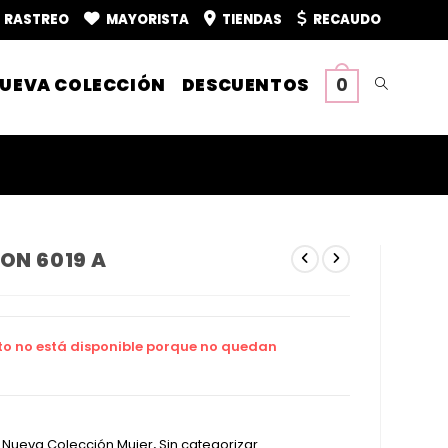
RASTREO
MAYORISTA
TIENDAS
RECAUDO
UEVA COLECCIÓN
DESCUENTOS
0
Alternar
búsqueda
de
ON 6019 A
la
to no está disponible porque no quedan
web
:
Nueva Colección Mujer
,
Sin categorizar