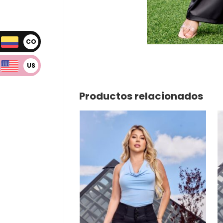
CO
P
US
D
Productos relacionados