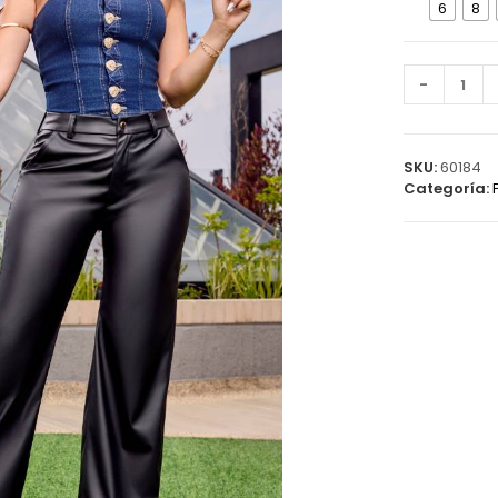
6
8
Pantalón
-
6309
B
cantidad
SKU:
60184
Categoría: