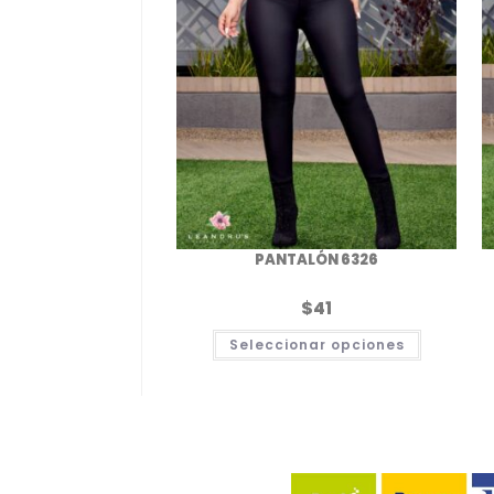
PANTALÓN 6326
$
41
Este
Seleccionar opciones
producto
tiene
múltiples
variantes
Las
opciones
se
pueden
elegir
en