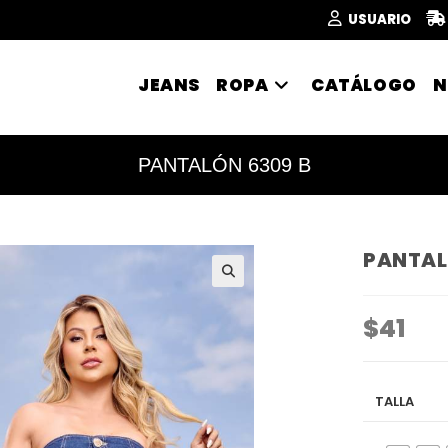
USUARIO
JEANS
ROPA
CATÁLOGO
N
PANTALÓN 6309 B
PANTAL
🔍
$
41
TALLA