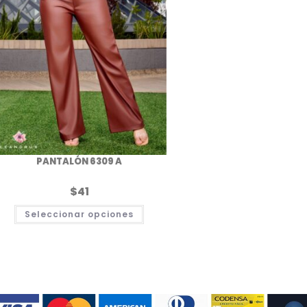
PANTALÓN 6309 A
$
41
Este
Seleccionar opciones
producto
tiene
múltiples
.
variantes.
Las
opciones
se
pueden
elegir
en