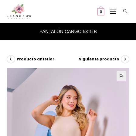
Ir
al
0
contenido
PANTALÓN CARGO 5315 B
Producto anterior
Siguiente producto
🔍