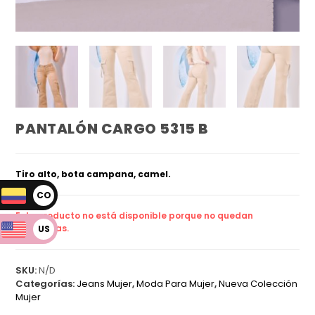
PANTALÓN CARGO 5315 B
Tiro alto, bota campana, camel.
CO
P
Este producto no está disponible porque no quedan
existencias.
US
D
SKU:
N/D
Categorías:
Jeans Mujer
,
Moda Para Mujer
,
Nueva Colección
Mujer