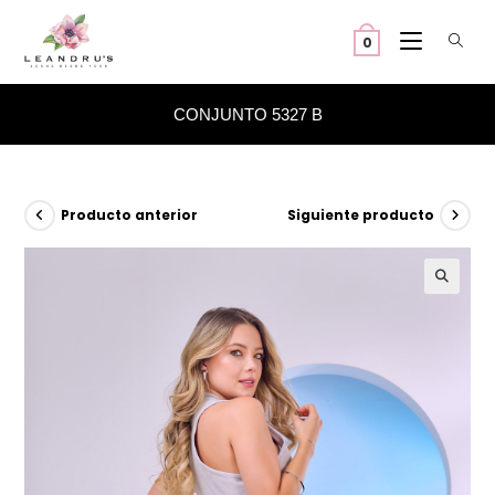
Ir
al
0
contenido
CONJUNTO 5327 B
Producto anterior
Siguiente producto
🔍