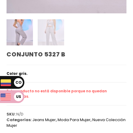
CONJUNTO 5327 B
Color gris.
CO
P
Este producto no está disponible porque no quedan
existencias.
US
D
SKU:
N/D
Categorías:
Jeans Mujer
,
Moda Para Mujer
,
Nueva Colección
Mujer