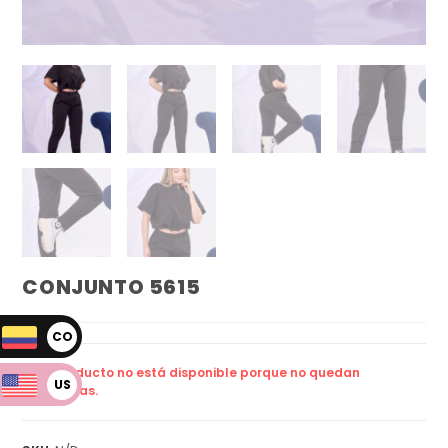
CONJUNTO 5615
CO
P
Este producto no está disponible porque no quedan
US
existencias.
D