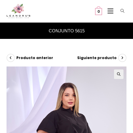
Ir
al
0
contenido
CONJUNTO 5615
Producto anterior
Siguiente producto
🔍