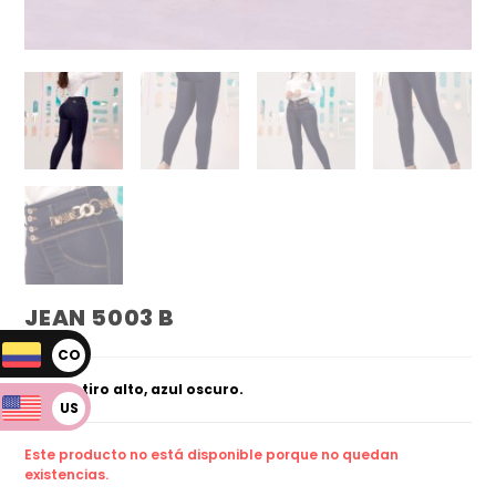
JEAN 5003 B
CO
P
Skinny, tiro alto, azul oscuro.
US
D
Este producto no está disponible porque no quedan
existencias.