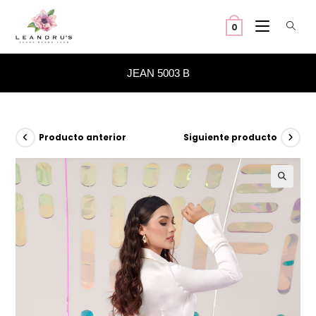
Ir
al
0
contenido
JEAN 5003 B
Producto anterior
Siguiente producto
🔍