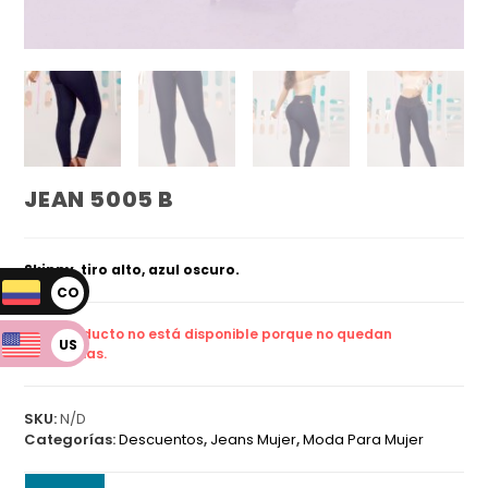
JEAN 5005 B
Skinny, tiro alto, azul oscuro.
CO
P
Este producto no está disponible porque no quedan
US
existencias.
D
SKU:
N/D
Categorías:
Descuentos
,
Jeans Mujer
,
Moda Para Mujer