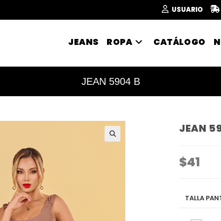
USUARIO
JEANS
ROPA
CATÁLOGO
N
JEAN 5904 B
JEAN 5
🔍
$
41
TALLA PA