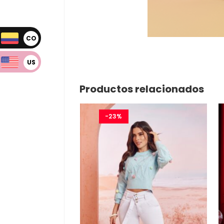
CO
P
US
D
Productos relacionados
-23%