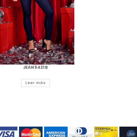
JEAN 5421 B
Leer más
.