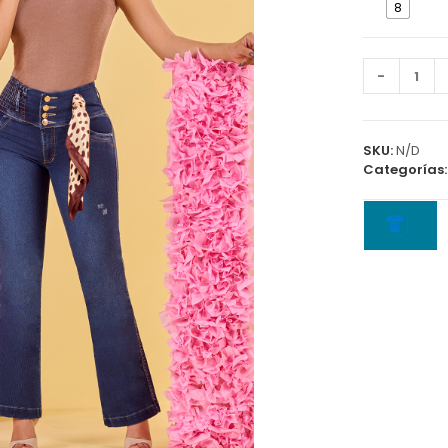
8
Jean
-
5904
B
cantidad
SKU:
N/D
Categorías