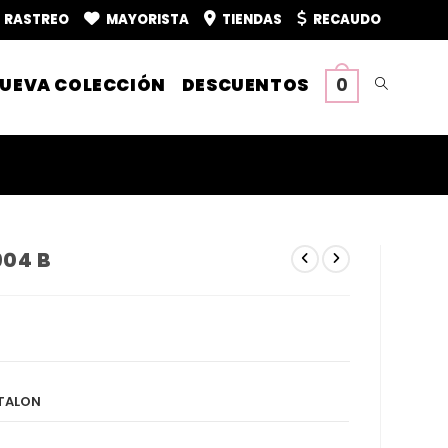
RASTREO
MAYORISTA
TIENDAS
RECAUDO
UEVA COLECCIÓN
DESCUENTOS
0
Alternar
búsqueda
de
904 B
la
web
NTALON