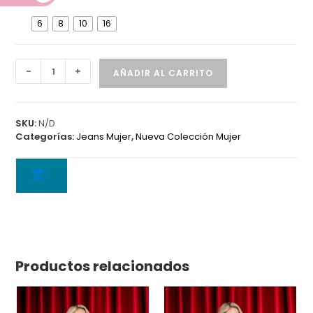
D
6
8
10
16
Jean
-
+
AÑADIR AL CARRITO
5905
A
cantidad
SKU:
N/D
Categorías:
Jeans Mujer
,
Nueva Colección Mujer
Productos relacionados