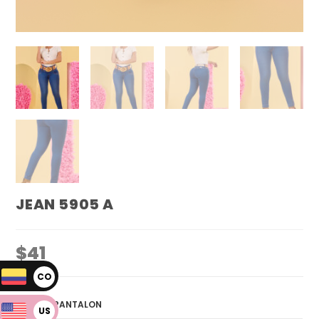
JEAN 5905 A
$
41
CO
P
TALLA PANTALON
US