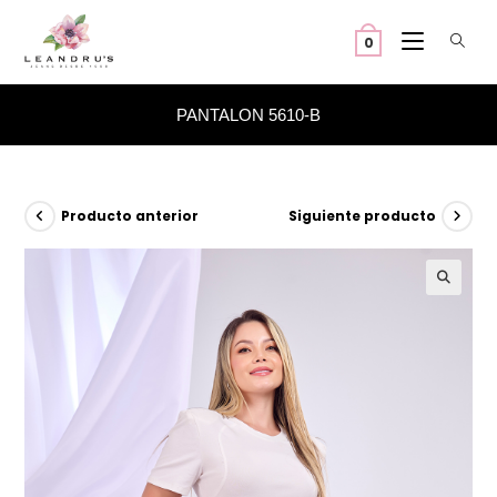
Ir
al
0
contenido
PANTALON 5610-B
Producto anterior
Siguiente producto
🔍